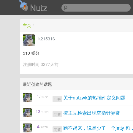
Nutz
主页
/
lk215316
510
积分
注册时间 3277天前
最近创建的话题
1
关于nutzwk的热插件定义问题！
/
3072
问答
13
按主见检索出现空指针异常
/
3031
问答
4
跑不起来，说是少了一个jetty 
/
7879
问答