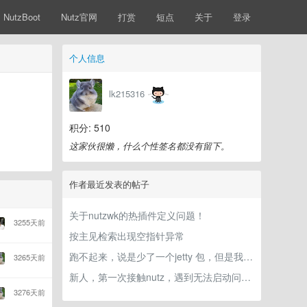
NutzBoot
Nutz官网
打赏
短点
关于
登录
个人信息
lk215316
积分: 510
这家伙很懒，什么个性签名都没有留下。
作者最近发表的帖子
关于nutzwk的热插件定义问题！
3255天前
按主见检索出现空指针异常
跑不起来，说是少了一个jetty 包，但是我有在pom里面配置啊
3265天前
新人，第一次接触nutz，遇到无法启动问题,求哪位神，看下哪的问题啊
3276天前