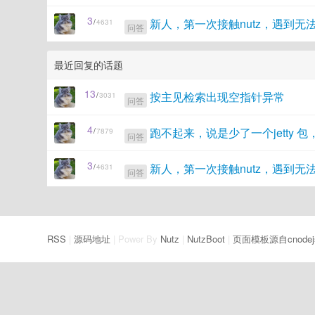
3
新人，第一次接触nutz，遇到无
/
4631
问答
最近回复的话题
13
按主见检索出现空指针异常
/
3031
问答
4
跑不起来，说是少了一个jetty 
/
7879
问答
3
新人，第一次接触nutz，遇到无
/
4631
问答
RSS
|
源码地址
| Power By
Nutz
|
NutzBoot
|
页面模板源自cnodej