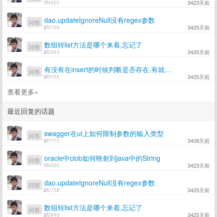
3423天前
7
/
4920
dao.updateIgnoreNull没有regex参数
问答
3425天前
2
/
2758
数组转list方法是哪个来着,忘记了
问答
3425天前
2
/
2943
有没有在insert的时候判断是否存在,有就更新,没有就insert
问答
3425天前
3
/
3705
查看更多»
最近回复的话题
swagger在ui上如何限制参数的输入类型
问答
3408天前
3
/
7772
oracle中clob如何映射到java中的String
问答
3423天前
7
/
4920
dao.updateIgnoreNull没有regex参数
问答
3425天前
2
/
2758
数组转list方法是哪个来着,忘记了
问答
3425天前
2
/
2943