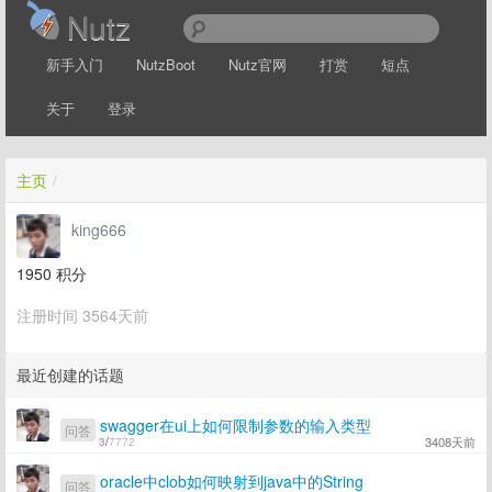
Nutz
新手入门
NutzBoot
Nutz官网
打赏
短点
关于
登录
主页
/
king666
1950
积分
注册时间 3564天前
最近创建的话题
swagger在ui上如何限制参数的输入类型
问答
3408天前
3
/
7772
oracle中clob如何映射到java中的String
问答