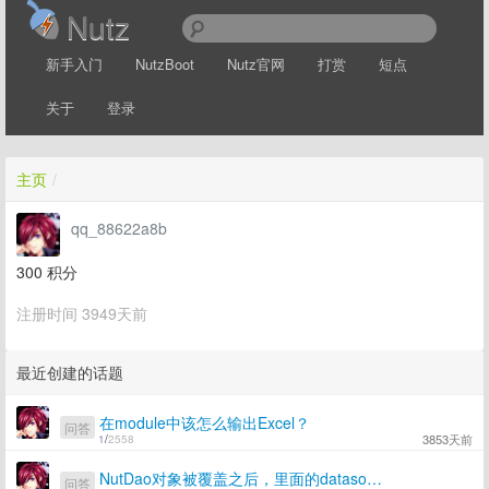
Nutz
新手入门
NutzBoot
Nutz官网
打赏
短点
关于
登录
主页
/
qq_88622a8b
300
积分
注册时间 3949天前
最近创建的话题
在module中该怎么输出Excel？
问答
3853天前
1
/
2558
NutDao对象被覆盖之后，里面的datasource连接池会关闭吗？
问答