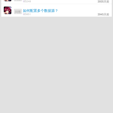
3935天前
1
/
3248
如何配置多个数据源？
问答
3945天前
1
/
3851