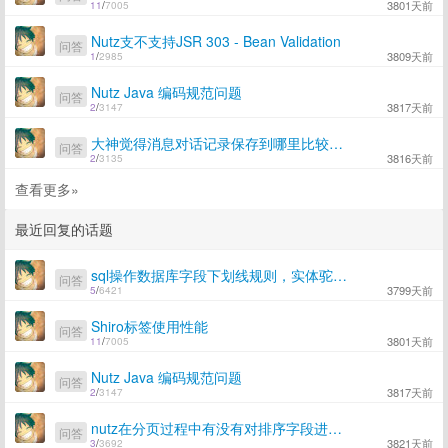
3801天前
11
/
7005
Nutz支不支持JSR 303 - Bean Validation
问答
3809天前
1
/
2985
Nutz Java 编码规范问题
问答
3817天前
2
/
3147
大神觉得消息对话记录保存到哪里比较合适？
问答
3816天前
2
/
3135
查看更多»
最近回复的话题
sql操作数据库字段下划线规则，实体驼峰命名规则的使用
问答
3799天前
5
/
6421
Shiro标签使用性能
问答
3801天前
11
/
7005
Nutz Java 编码规范问题
问答
3817天前
2
/
3147
nutz在分页过程中有没有对排序字段进行处理？
问答
3821天前
3
/
3692