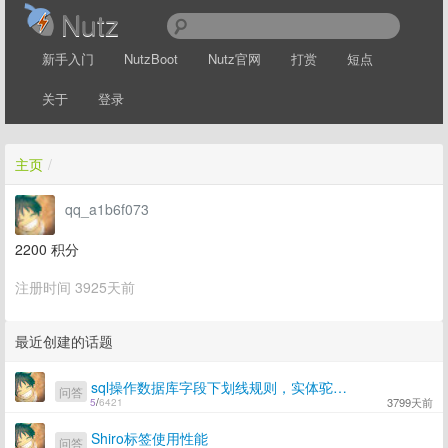
Nutz
新手入门
NutzBoot
Nutz官网
打赏
短点
关于
登录
主页
/
qq_a1b6f073
2200
积分
注册时间 3925天前
最近创建的话题
sql操作数据库字段下划线规则，实体驼峰命名规则的使用
问答
3799天前
5
/
6421
Shiro标签使用性能
问答