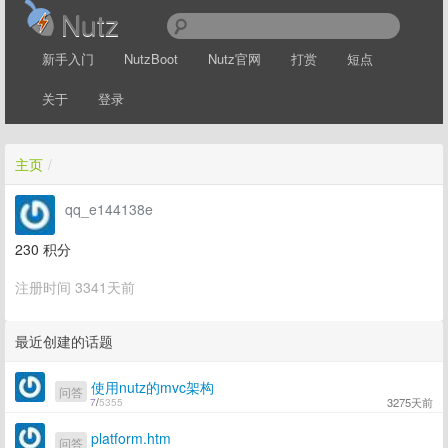
Nutz
新手入门
NutzBoot
Nutz官网
打赏
短点
关于
登录
主页
/
qq_e144138e
230
积分
注册时间 3341天前
最近创建的话题
使用nutz的mvc架构
问答
3275天前
7
/
5355
platform.htm
问答