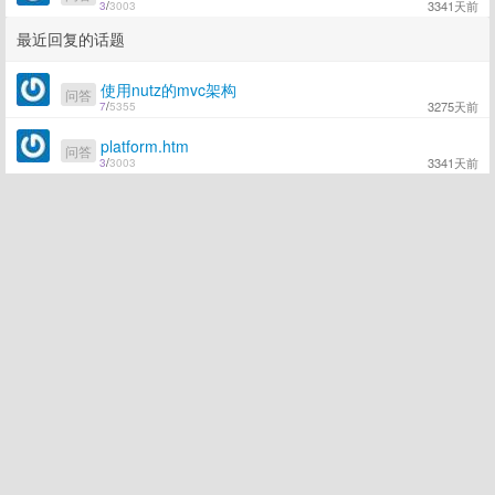
3341天前
3
/
3003
最近回复的话题
使用nutz的mvc架构
问答
3275天前
7
/
5355
platform.htm
问答
3341天前
3
/
3003