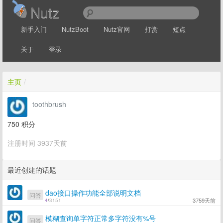
Nutz
新手入门
NutzBoot
Nutz官网
打赏
短点
关于
登录
主页
/
toothbrush
750
积分
注册时间 3937天前
最近创建的话题
dao接口操作功能全部说明文档
问答
3759天前
4
/
3151
模糊查询单字符正常多字符没有%号
问答