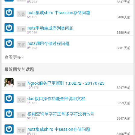
3847天前
5
/
3293
nutz集成shiro 中session存储问题
问答
3406天前
5
/
6151
nutz手动生成序列类问题
问答
3880天前
2
/
3086
nutz调用存储过程问题
问答
3881天前
9
/
4802
查看更多»
最近回复的话题
Ngrok服务已更新到 1.r.62.r2 - 20170723
新闻
3247天前
10
/
4478
dao接口操作功能全部说明文档
问答
3759天前
4
/
3151
模糊查询单字符正常多字符没有%号
问答
3847天前
5
/
3293
nutz集成shiro 中session存储问题
问答
3406天前
5
/
6151