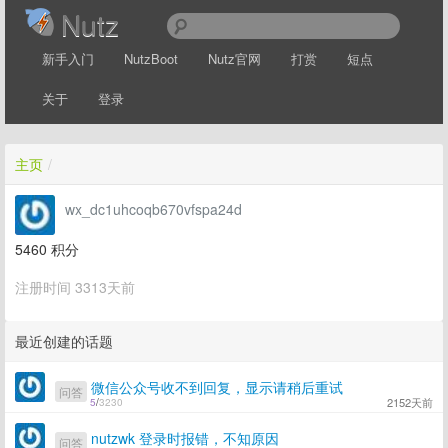
Nutz
新手入门
NutzBoot
Nutz官网
打赏
短点
关于
登录
主页
/
wx_dc1uhcoqb670vfspa24d
5460
积分
注册时间 3313天前
最近创建的话题
微信公众号收不到回复，显示请稍后重试
问答
2152天前
5
/
3230
nutzwk 登录时报错，不知原因
问答