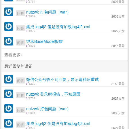
2627天前
3
/
2757
nutzwk 打包问题（war）
问答
2633天前
2
/
2804
集成 log4j2 但是没有加载log4j2.xml
问答
2627天前
3
/
4977
继承BaseModel报错
问答
2845天前
8
/
3833
查看更多»
最近回复的话题
微信公众号收不到回复，显示请稍后重试
问答
2152天前
5
/
3230
nutzwk 登录时报错，不知原因
问答
2627天前
3
/
2757
nutzwk 打包问题（war）
问答
2633天前
2
/
2804
集成 log4j2 但是没有加载log4j2.xml
问答
2627天前
3
/
4977