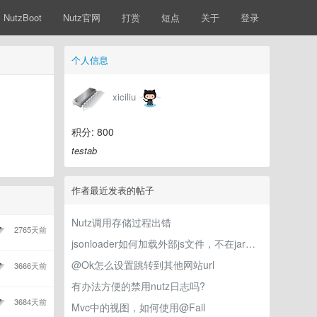
NutzBoot
Nutz官网
打赏
短点
关于
登录
个人信息
xiciliu
积分: 800
testab
作者最近发表的帖子
Nutz调用存储过程出错
2765天前
jsonloader如何加载外部js文件，不在jar或classes中?
@Ok怎么设置跳转到其他网站url
3666天前
有办法方便的禁用nutz日志吗?
3684天前
Mvc中的视图，如何使用@Fail