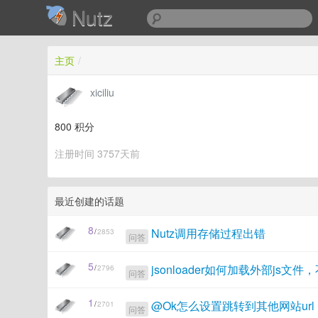
Nutz
主页
/
xiciliu
800
积分
注册时间 3757天前
最近创建的话题
8
Nutz调用存储过程出错
/
2853
问答
5
jsonloader如何加载外部js文件，不
/
2796
问答
1
@Ok怎么设置跳转到其他网站url
/
2701
问答