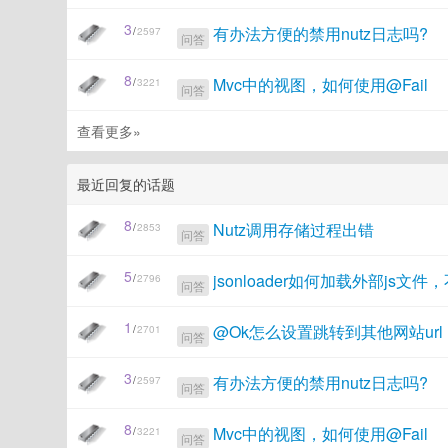
3
有办法方便的禁用nutz日志吗?
/
2597
问答
8
Mvc中的视图，如何使用@Fail
/
3221
问答
查看更多»
最近回复的话题
8
Nutz调用存储过程出错
/
2853
问答
5
jsonloader如何加载外部js文件，不
/
2796
问答
1
@Ok怎么设置跳转到其他网站url
/
2701
问答
3
有办法方便的禁用nutz日志吗?
/
2597
问答
8
Mvc中的视图，如何使用@Fail
/
3221
问答