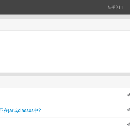
新手入门
在jar或classes中?