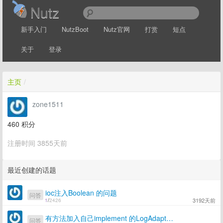
Nutz
新手入门
NutzBoot
Nutz官网
打赏
短点
关于
登录
主页
/
zone1511
460
积分
注册时间 3855天前
最近创建的话题
ioc注入Boolean 的问题
问答
3192天前
1
/
2426
有方法加入自己implement 的LogAdapter 到NUTZ 嗎?
问答