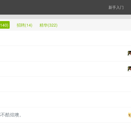
新手入门
140)
招聘(14)
精华(322)
都不酷炫噢。