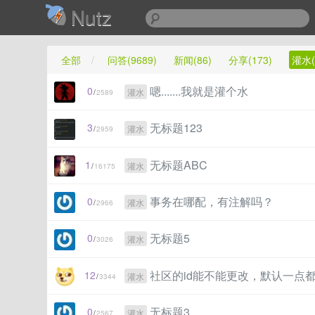
Nutz
全部
/
问答(9689)
新闻(86)
分享(173)
灌水(
嗯.......我就是灌个水
0
灌水
/
2589
无标题123
3
灌水
/
2959
无标题ABC
1
灌水
/
16175
事务在哪配，有注解吗？
0
灌水
/
2966
无标题5
0
灌水
/
3026
社区的id能不能更改，默认一点
12
灌水
/
3344
无标题3
0
灌水
/
2567