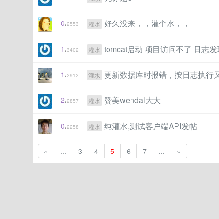
好久没来，，灌个水，，
0
灌水
/
2553
tomcat启动 项目访问不了 日
1
灌水
/
3402
更新数据库时报错，按日志执行
1
灌水
/
2912
赞美wendal大大
2
灌水
/
2857
纯灌水,测试客户端API发帖
0
灌水
/
2258
«
...
3
4
5
6
7
...
»