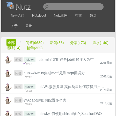
Nutz
新手入门
NutzBoot
Nutz官网
打赏
短点
关于
登录
全部
/
问答(9689)
新闻(86)
分享(173)
灌水(140)
招聘(14)
精华(322)
nutz-mini 定时任务job依赖注入为空
问答
nutzwk
2066天前
9
/
3063
nutz-wk-mini集成mqtt调用 mqtt回调方法 依赖注入是空的
问答
2068天前
1
/
2792
nutzWk微服务里 实体类里如何获得用户uid
问答
nutzwk
2078天前
1
/
2582
@AdaptBy如何配置多个类
问答
2111天前
1
/
2649
nutzwk如何使用shiro里面的SessionDAO
问答
nutzwk