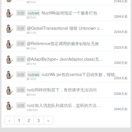
2184天前
5
/
2554
NuztWk如何指定一个服务打包
问答
nutzwk
2269天前
2
/
2530
@GlobalTransactional 报错 Unknown column 'context' in 'field list'
问答
2234天前
3
/
3736
@Reference指定调用的服务ip地址无效
问答
2323天前
4
/
4394
@AdaptBy(type= JsonAdaptor.class)无法接收Request payload数组对象
问答
2330天前
3
/
2248
nutzWk jar包在centos下启动失败，报错。
问答
nutzwk
2334天前
3
/
1855
nutz同样控制层下，有些请求无法访问
问答
2336天前
5
/
2460
nutz加入消息队列成功后，监听的方法怎么定义
问答
2340天前
13
/
2586
«
1
2
3
»