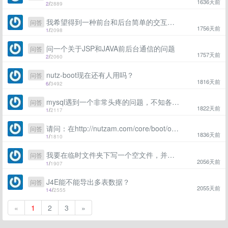
1636天前
2
/
2889
我希望得到一种前台和后台简单的交互的机制
问答
1756天前
1
/
2098
问一个关于JSP和JAVA前后台通信的问题
问答
1757天前
2
/
2060
nutz-boot现在还有人用吗？
问答
1816天前
6
/
3492
mysql遇到一个非常头疼的问题，不知各位大佬见到过没有
问答
1822天前
1
/
2117
请问：在http://nutzam.com/core/boot/overview.html 介绍的PC网页版微信登陆，如果微信限制了登陆，这个也不行吧
问答
1836天前
1
/
1810
我要在临时文件夹下写一个空文件，并对其进行修改后后，供前台下载，怎么处理？
问答
2056天前
1
/
1907
J4E能不能导出多表数据？
问答
2055天前
14
/
2555
«
1
2
3
»