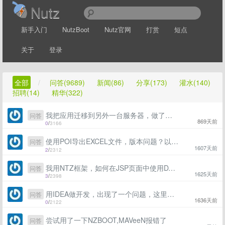
Nutz
新手入门
NutzBoot
Nutz官网
打赏
短点
关于
登录
全部
/
问答(9689)
新闻(86)
分享(173)
灌水(140)
招聘(14)
精华(322)
我把应用迁移到另外一台服务器，做了一些升级改动后，发现无法显示日志，在原来的胡武器上一切正常，请问这个怎么处理？
问答
869天前
0
/
3166
使用POI导出EXCEL文件，版本问题？以前的老版可以，新版报这些错，请问怎么解决？
问答
1607天前
2
/
2312
我用NTZ框架，如何在JSP页面中使用DAO?
问答
1625天前
3
/
2398
用IDEA做开发，出现了一个问题，这里有大佬遇见过吗，与NUTZ无关，抱歉问一下
问答
1636天前
0
/
2122
尝试用了一下NZBOOT,MAVeeN报错了
问答