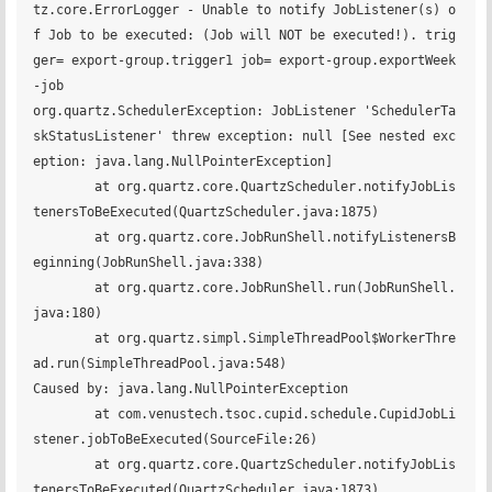
tz.core.ErrorLogger - Unable to notify JobListener(s) o
f Job to be executed: (Job will NOT be executed!). trig
ger= export-group.trigger1 job= export-group.exportWeek
-job

org.quartz.SchedulerException: JobListener 'SchedulerTa
skStatusListener' threw exception: null [See nested exc
eption: java.lang.NullPointerException]

	at org.quartz.core.QuartzScheduler.notifyJobLis
tenersToBeExecuted(QuartzScheduler.java:1875)

	at org.quartz.core.JobRunShell.notifyListenersB
eginning(JobRunShell.java:338)

	at org.quartz.core.JobRunShell.run(JobRunShell.
java:180)

	at org.quartz.simpl.SimpleThreadPool$WorkerThre
ad.run(SimpleThreadPool.java:548)

Caused by: java.lang.NullPointerException

	at com.venustech.tsoc.cupid.schedule.CupidJobLi
stener.jobToBeExecuted(SourceFile:26)

	at org.quartz.core.QuartzScheduler.notifyJobLis
tenersToBeExecuted(QuartzScheduler.java:1873)
