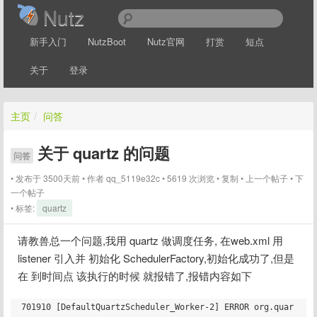
Nutz
新手入门
NutzBoot
Nutz官网
打赏
短点
关于
登录
主页
/
问答
关于 quartz 的问题
问答
发布于 3500天前
作者
qq_5119e32c
5619 次浏览
复制
上一个帖子
下
一个帖子
标签:
quartz
请教兽总一个问题,我用 quartz 做调度任务, 在web.xml 用 
listener 引入并 初始化 SchedulerFactory,初始化成功了,但是 
在 到时间点 该执行的时候 就报错了,报错内容如下
701910 [DefaultQuartzScheduler_Worker-2] ERROR org.quar