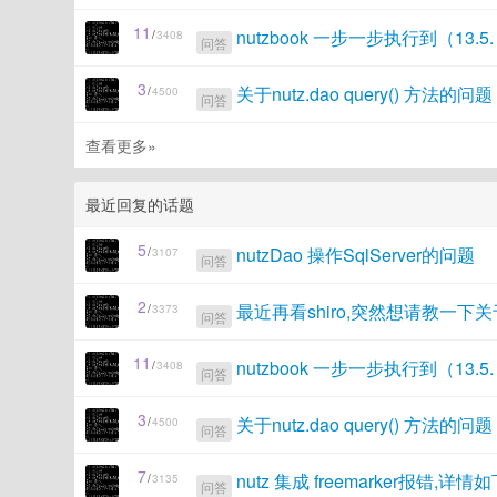
11
nutzbook 一步一步执行到（13
/
3408
问答
3
关于nutz.dao query() 方法的问题
/
4500
问答
查看更多»
最近回复的话题
5
nutzDao 操作SqlServer的问题
/
3107
问答
2
最近再看shiro,突然想请教一
/
3373
问答
11
nutzbook 一步一步执行到（13
/
3408
问答
3
关于nutz.dao query() 方法的问题
/
4500
问答
7
nutz 集成 freemarker报错,详
/
3135
问答