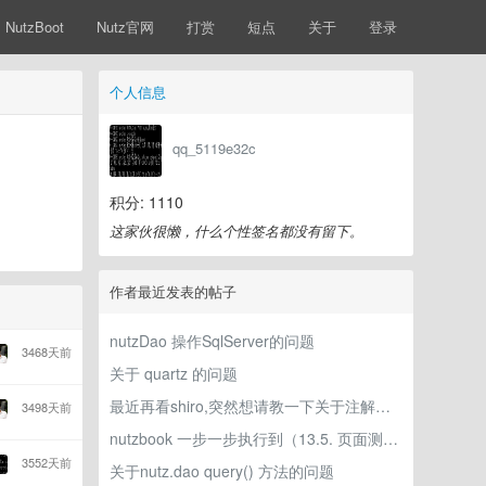
NutzBoot
Nutz官网
打赏
短点
关于
登录
个人信息
qq_5119e32c
积分: 1110
这家伙很懒，什么个性签名都没有留下。
作者最近发表的帖子
nutzDao 操作SqlServer的问题
3468天前
关于 quartz 的问题
最近再看shiro,突然想请教一下关于注解的问题，望大神指点一二
3498天前
nutzbook 一步一步执行到（13.5. 页面测试）集成shiro,测试时出了问题，求解答
3552天前
关于nutz.dao query() 方法的问题