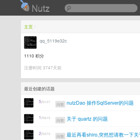
Nutz
主页
/
qq_5119e32c
1110
积分
注册时间 3747天前
最近创建的话题
5
nutzDao 操作SqlServer的问题
/
3107
问答
1
关于 quartz 的问题
/
5615
问答
2
最近再看shiro,突然想请教一
/
3373
问答