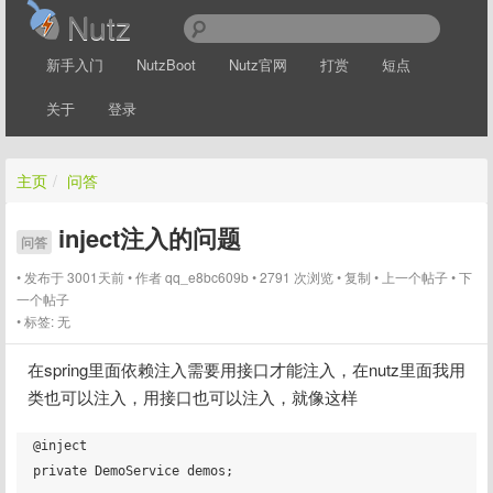
Nutz
新手入门
NutzBoot
Nutz官网
打赏
短点
关于
登录
主页
/
问答
inject注入的问题
问答
发布于 3001天前
作者
qq_e8bc609b
2791 次浏览
复制
上一个帖子
下
一个帖子
标签:
无
在spring里面依赖注入需要用接口才能注入，在nutz里面我用
类也可以注入，用接口也可以注入，就像这样
@inject

private DemoService demos;
