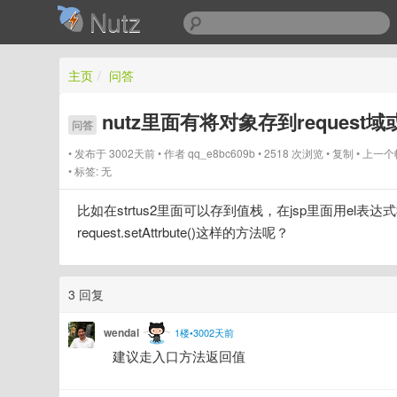
Nutz
主页
/
问答
nutz里面有将对象存到request
问答
发布于 3002天前
作者
qq_e8bc609b
2518 次浏览
复制
上一个
标签:
无
比如在strtus2里面可以存到值栈，在jsp里面用el表达
request.setAttrbute()这样的方法呢？
3 回复
wendal
1楼•3002天前
建议走入口方法返回值