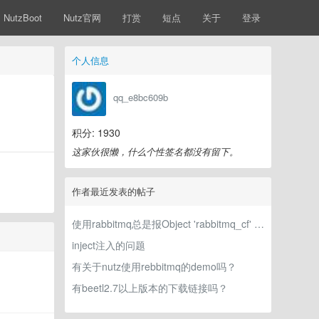
NutzBoot
Nutz官网
打赏
短点
关于
登录
个人信息
qq_e8bc609b
积分: 1930
这家伙很懒，什么个性签名都没有留下。
作者最近发表的帖子
使用rabbitmq总是报Object 'rabbitmq_cf' without define!错误
inject注入的问题
有关于nutz使用rebbitmq的demo吗？
有beetl2.7以上版本的下载链接吗？