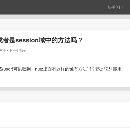
新手入门
域或者是session域中的方法吗？
帖子
下一个帖子
式${user}可以取到，nutz里面有这样的独有方法吗？还是说只能用