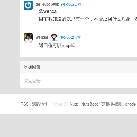
qq_e8bc609b
2楼•3002天前
@wendal
目前我知道的就只有一个，不管返回什么对象，都是存在
wendal
3楼•3002天前
返回值可以map嘛
添加回复
请先登陆
RSS
|
源码地址
| Power By
Nutz
|
NutzBoot
|
页面模板源自cnodej