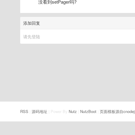
没看到setPager吗?
添加回复
请先登陆
RSS
|
源码地址
| Power By
Nutz
|
NutzBoot
|
页面模板源自cnodej