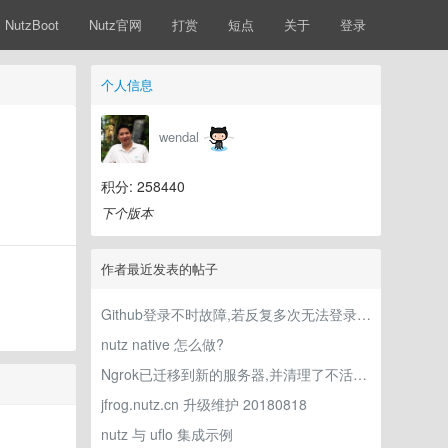
NutzBoot
Nutz官网
打赏
短点
关于
登录
个人信息
wendal
积分: 258440
下个版本
作者最近发表的帖子
Github登录不时故障,若反复多次无法登录,请使用QQ或微信登录,如有疑问请加Q群 68428921
nutz native 怎么做?
Ngrok已迁移到新的服务器,并清理了不活跃的账号
jfrog.nutz.cn 升级维护 20180818
nutz 与 uflo 集成示例