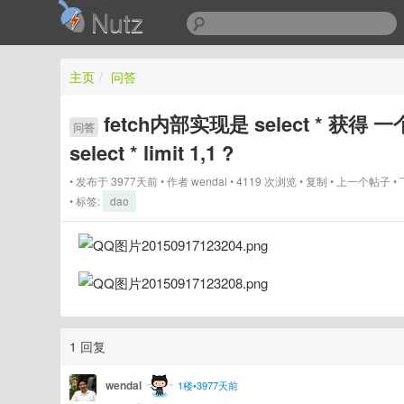
Nutz
主页
/
问答
fetch内部实现是 select * 获
问答
select * limit 1,1 ?
发布于 3977天前
作者
wendal
4119 次浏览
复制
上一个帖子
标签:
dao
1 回复
wendal
1楼•3977天前