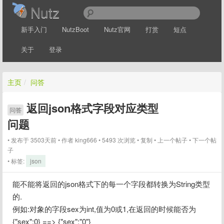
Nutz
新手入门
NutzBoot
Nutz官网
打赏
短点
关于
登录
主页
/
问答
返回json格式字段对应类型
问答
问题
发布于 3503天前
作者
king666
5493 次浏览
复制
上一个帖子
下一个帖
子
标签:
json
能不能将返回的json格式下的每一个字段都转换为String类型
的.
例如:对象的字段sex为int,值为0或1,在返回的时候能否为
{"sex":0} ==> {"sex":"0"}