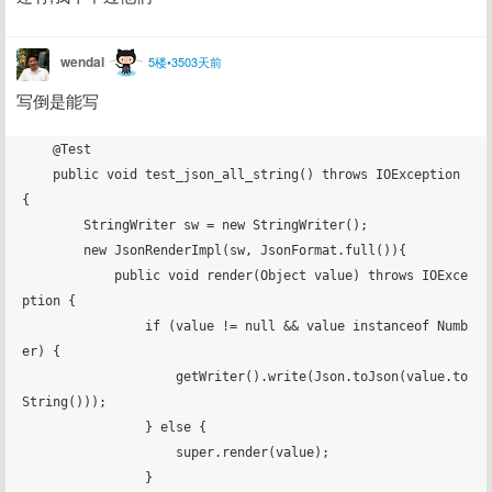
wendal
5楼•3503天前
写倒是能写
    @Test

    public void test_json_all_string() throws IOException 
{

        StringWriter sw = new StringWriter();

        new JsonRenderImpl(sw, JsonFormat.full()){

            public void render(Object value) throws IOExce
ption {

                if (value != null && value instanceof Numb
er) {

                    getWriter().write(Json.toJson(value.to
String()));

                } else {

                    super.render(value);

                }
