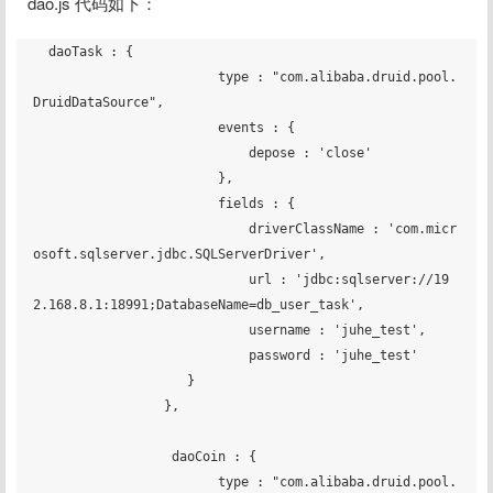
dao.js 代码如下：
  daoTask : {

		    	type : "com.alibaba.druid.pool.
DruidDataSource",

		        events : {

		            depose : 'close'

		        },

		        fields : {

		            driverClassName : 'com.micr
osoft.sqlserver.jdbc.SQLServerDriver',

		            url : 'jdbc:sqlserver://19
2.168.8.1:18991;DatabaseName=db_user_task',

		            username : 'juhe_test',

		            password : 'juhe_test'

	            }

		 },

		  daoCoin : {

		    	type : "com.alibaba.druid.pool.