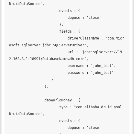
DruidDataSource",

		        events : {

		            depose : 'close'

		        },

		        fields : {

		            driverClassName : 'com.micr
osoft.sqlserver.jdbc.SQLServerDriver',

		            url : 'jdbc:sqlserver://19
2.168.8.1:18991;DatabaseName=db_coin',

		            username : 'juhe_test',

		            password : 'juhe_test'

	            }

		 },

		 daoWorldMoney : {

		    	type : "com.alibaba.druid.pool.
DruidDataSource",

		        events : {

		            depose : 'close'
