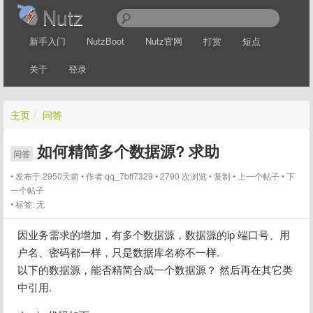
Nutz
新手入门
NutzBoot
Nutz官网
打赏
短点
关于
登录
主页
/
问答
如何精简多个数据源? 求助
问答
发布于 2950天前
作者
qq_7bff7329
2790 次浏览
复制
上一个帖子
下
一个帖子
标签:
无
因业务需求的增加，有多个数据源，数据源的ip 端口号、用
户名、密码都一样，只是数据库名称不一样.
以下的数据源，能否精简合成一个数据源？ 然后再在其它类
中引用.