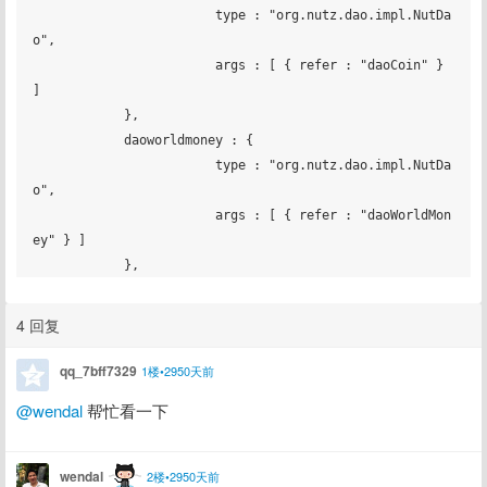
			type : "org.nutz.dao.impl.NutDa
o",

			args : [ { refer : "daoCoin" } 
]

	    },

	    daoworldmoney : {

			type : "org.nutz.dao.impl.NutDa
o",

			args : [ { refer : "daoWorldMon
ey" } ]

4 回复
qq_7bff7329
1楼•2950天前
@wendal
 帮忙看一下
wendal
2楼•2950天前