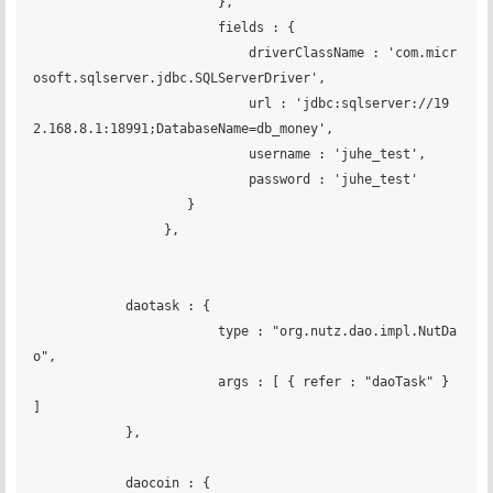
		        },

		        fields : {

		            driverClassName : 'com.micr
osoft.sqlserver.jdbc.SQLServerDriver',

		            url : 'jdbc:sqlserver://19
2.168.8.1:18991;DatabaseName=db_money',

		            username : 'juhe_test',

		            password : 'juhe_test'

	            }

		 },

	    daotask : {

			type : "org.nutz.dao.impl.NutDa
o",

			args : [ { refer : "daoTask" } 
]

	    },

	    daocoin : {
