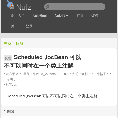
Nutz
新手入门
NutzBoot
Nutz官网
打赏
短点
关于
登录
主页
/
问答
Scheduled ,IocBean 可以
问答
不可以同时在一个类上注解
发布于 2952天前
作者
qq_22f6dc28
1948 次浏览
复制
上一个帖子
下
一个帖子
标签:
无
Scheduled ,IocBean 可以不可以同时在一个类上注解
1 回复