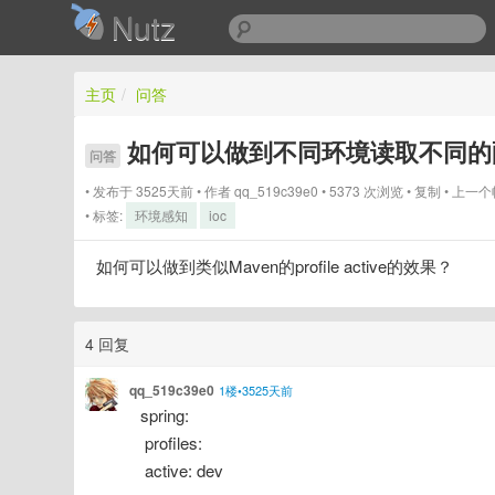
Nutz
主页
/
问答
如何可以做到不同环境读取不同的
问答
发布于 3525天前
作者
qq_519c39e0
5373 次浏览
复制
上一个
标签:
环境感知
ioc
如何可以做到类似Maven的profile active的效果？
4 回复
qq_519c39e0
1楼•3525天前
spring:
 profiles:
 active: dev