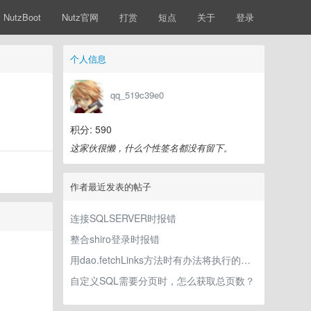
NutzBoot
Nutz官网
打赏
短点
关于
登录
个人信息
qq_519c39e0
积分: 590
这家伙很懒，什么个性签名都没有留下。
作者最近发表的帖子
连接SQLSERVER时报错
整合shiro登录时报错
用dao.fetchLinks方法时有办法将执行的语句输出在日志中么？
自定义SQL需要分页时，怎么获取总页数？