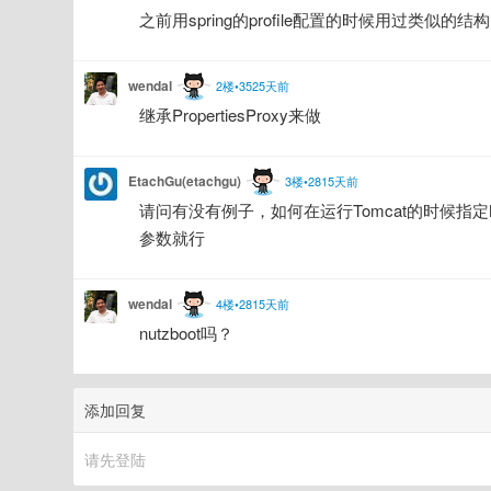
之前用spring的profile配置的时候用过类似的
wendal
2楼•3525天前
继承PropertiesProxy来做
EtachGu(etachgu)
3楼•2815天前
请问有没有例子，如何在运行Tomcat的时候指定Nutz使用
参数就行
wendal
4楼•2815天前
nutzboot吗？
添加回复
请先登陆