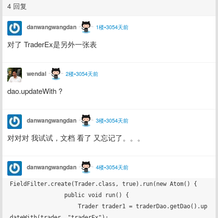
4 回复
danwangwangdan
1楼•3054天前
对了 TraderEx是另外一张表
wendal
2楼•3054天前
dao.updateWith ?
danwangwangdan
3楼•3054天前
对对对 我试试，文档 看了 又忘记了。。。
danwangwangdan
4楼•3054天前
FieldFilter.create(Trader.class, true).run(new Atom() {

                public void run() {

                    Trader trader1 = traderDao.getDao().up
dateWith(trader, "traderEx");
