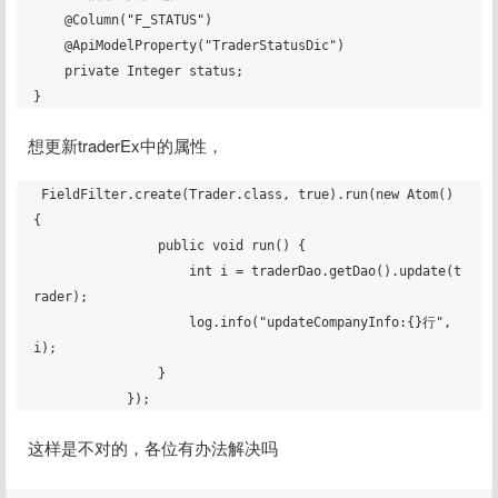
    @Column("F_STATUS")

    @ApiModelProperty("TraderStatusDic")

    private Integer status;

想更新traderEx中的属性，
 FieldFilter.create(Trader.class, true).run(new Atom() 
{

                public void run() {

                    int i = traderDao.getDao().update(t
rader);

                    log.info("updateCompanyInfo:{}行", 
i);

                }

这样是不对的，各位有办法解决吗