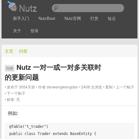
Nutz
新手入门
NutzBoot
Nutz官网
打赏
短点
关于
登录
主页
/
问答
Nutz 一对一或一对多关联时
问答
的更新问题
发布于 3054天前
作者
danwangwangdan
2408 次浏览
复制
上一个帖子
下一个帖子
标签:
无
例如:
@Table("t_trader")

public class Trader extends BaseEntity {
