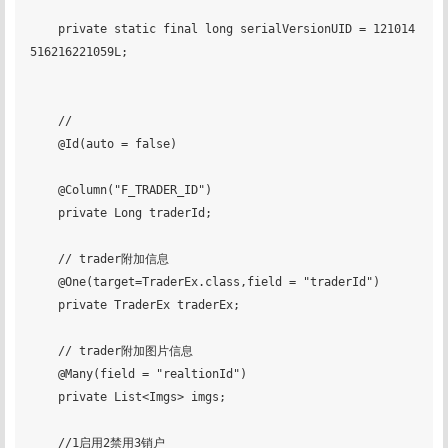
    private static final long serialVersionUID = 121014
516216221059L;

    //

    @Id(auto = false)

    @Column("F_TRADER_ID")

    private Long traderId;

    // trader附加信息

    @One(target=TraderEx.class,field = "traderId")

    private TraderEx traderEx;

    // trader附加图片信息

    @Many(field = "realtionId")

    private List<Imgs> imgs;

    //1启用2禁用3销户
