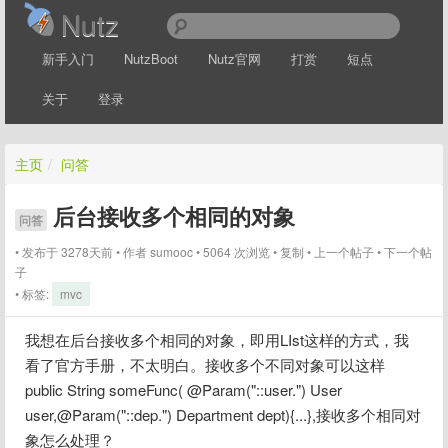
Nutz
新手入门
NutzBoot
Nutz官网
打赏
短点
关于
登录
主页
/
问答
后台接收多个相同的对象
问答
发布于 3278天前
作者
sumooc
5064 次浏览
复制
上一个帖子
下一个帖
子
标签:
mvc
我想在后台接收多个相同的对象，即用LIst这样的方式，我
看了官方手册，不太明白。接收多个不同对象可以这样
public String someFunc( @Param("::user.") User 
user,@Param("::dep.") Department dept){...},接收多个相同对
象怎么处理？