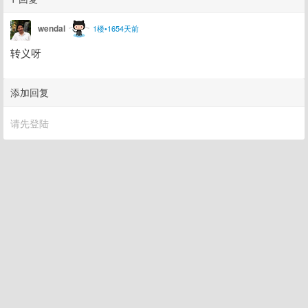
wendal
1楼•1654天前
转义呀
添加回复
请先登陆