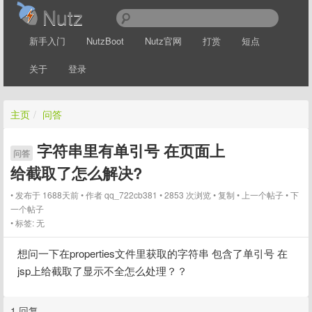
Nutz
新手入门
NutzBoot
Nutz官网
打赏
短点
关于
登录
主页
/
问答
字符串里有单引号 在页面上
问答
给截取了怎么解决?
发布于 1688天前
作者
qq_722cb381
2853 次浏览
复制
上一个帖子
下
一个帖子
标签:
无
想问一下在properties文件里获取的字符串 包含了单引号 在
jsp上给截取了显示不全怎么处理？？
1 回复