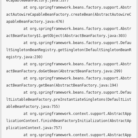
eCapableBeanFactory.java:537)

	at org.springframework.beans.factory.support.Abstr
actAutowireCapableBeanFactory.createBean(AbstractAutowireC
apableBeanFactory.java:476)

	at org.springframework.beans.factory.support.Abstr
actBeanFactory$1.getObject(AbstractBeanFactory.java:303)

	at org.springframework.beans.factory.support.Defau
ltSingletonBeanRegistry.getSingleton(DefaultSingletonBeanR
egistry.java:230)

	at org.springframework.beans.factory.support.Abstr
actBeanFactory.doGetBean(AbstractBeanFactory.java:299)

	at org.springframework.beans.factory.support.Abstr
actBeanFactory.getBean(AbstractBeanFactory.java:194)

	at org.springframework.beans.factory.support.Defau
ltListableBeanFactory.preInstantiateSingletons(DefaultList
ableBeanFactory.java:755)

	at org.springframework.context.support.AbstractApp
licationContext.finishBeanFactoryInitialization(AbstractAp
plicationContext.java:757)

	at org.springframework.context.support.AbstractApp