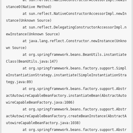
stance0(Native Method)

	at sun.reflect.NativeConstructorAccessorImpl.newIn
stance(Unknown Source)

	at sun.reflect.DelegatingConstructorAccessorImpl.n
ewInstance(Unknown Source)

	at java.lang.reflect.Constructor.newInstance(Unkno
wn Source)

	at org.springframework.beans.BeanUtils.instantiate
Class(BeanUtils.java:147)

	at org.springframework.beans.factory.support.Simpl
eInstantiationStrategy.instantiate(SimpleInstantiationStra
tegy.java:89)

	at org.springframework.beans.factory.support.Abstr
actAutowireCapableBeanFactory.instantiateBean(AbstractAuto
wireCapableBeanFactory.java:1086)

	at org.springframework.beans.factory.support.Abstr
actAutowireCapableBeanFactory.createBeanInstance(AbstractA
utowireCapableBeanFactory.java:1038)

	at org.springframework.beans.factory.support.Abstr