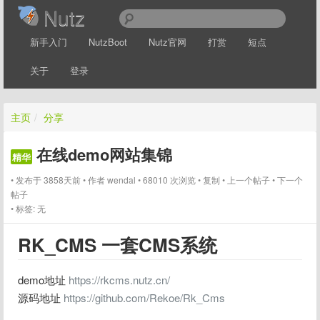
Nutz
新手入门
NutzBoot
Nutz官网
打赏
短点
关于
登录
主页
/
分享
在线demo网站集锦
精华
发布于 3858天前
作者
wendal
68010 次浏览
复制
上一个帖子
下一个
帖子
标签:
无
RK_CMS 一套CMS系统
demo地址 
https://rkcms.nutz.cn/
源码地址 
https://github.com/Rekoe/Rk_Cms