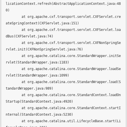
licationContext.refresh(AbstractApplicationContext.java:48
0)

	at org.apache.cxf.transport.servlet.CXFServlet.cre
ateSpringContext(CXFServlet.java:151)

	at org.apache.cxf.transport.servlet.CXFServlet.loa
dBus(CXFServlet.java:74)

	at org.apache.cxf.transport.servlet.CXFNonSpringSe
rvlet.init(CXFNonSpringServlet.java:76)

	at org.apache.catalina.core.StandardWrapper.initSe
rvlet(StandardWrapper.java:1183)

	at org.apache.catalina.core.StandardWrapper.loadSe
rvlet(StandardWrapper.java:1099)

	at org.apache.catalina.core.StandardWrapper.load(S
tandardWrapper.java:989)

	at org.apache.catalina.core.StandardContext.loadOn
Startup(StandardContext.java:4920)

	at org.apache.catalina.core.StandardContext.startI
nternal(StandardContext.java:5230)

	at org.apache.catalina.util.LifecycleBase.start(Li