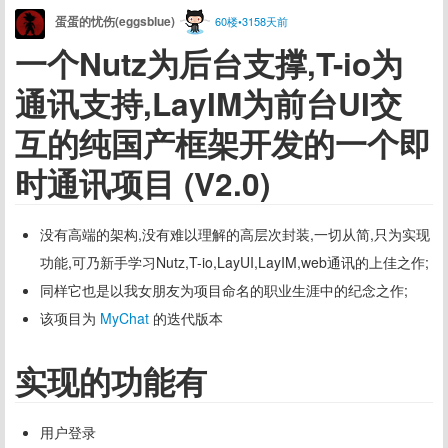
蛋蛋的忧伤(eggsblue)
60楼•3158天前
一个Nutz为后台支撑,T-io为
通讯支持,LayIM为前台UI交
互的纯国产框架开发的一个即
时通讯项目 (V2.0)
没有高端的架构,没有难以理解的高层次封装,一切从简,只为实现
功能,可乃新手学习Nutz,T-io,LayUI,LayIM,web通讯的上佳之作;
同样它也是以我女朋友为项目命名的职业生涯中的纪念之作;
该项目为
MyChat
的迭代版本
实现的功能有
用户登录