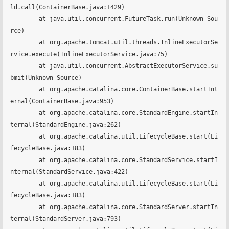
ld.call(ContainerBase.java:1429)

	at java.util.concurrent.FutureTask.run(Unknown Sou
rce)

	at org.apache.tomcat.util.threads.InlineExecutorSe
rvice.execute(InlineExecutorService.java:75)

	at java.util.concurrent.AbstractExecutorService.su
bmit(Unknown Source)

	at org.apache.catalina.core.ContainerBase.startInt
ernal(ContainerBase.java:953)

	at org.apache.catalina.core.StandardEngine.startIn
ternal(StandardEngine.java:262)

	at org.apache.catalina.util.LifecycleBase.start(Li
fecycleBase.java:183)

	at org.apache.catalina.core.StandardService.startI
nternal(StandardService.java:422)

	at org.apache.catalina.util.LifecycleBase.start(Li
fecycleBase.java:183)

	at org.apache.catalina.core.StandardServer.startIn
ternal(StandardServer.java:793)
