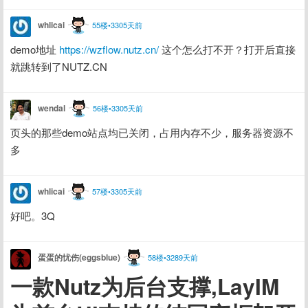
whlicai
55楼•3305天前
demo地址 
https://wzflow.nutz.cn/
 这个怎么打不开？打开后直接
就跳转到了NUTZ.CN
wendal
56楼•3305天前
页头的那些demo站点均已关闭，占用内存不少，服务器资源不
多
whlicai
57楼•3305天前
好吧。3Q
蛋蛋的忧伤(eggsblue)
58楼•3289天前
一款Nutz为后台支撑,LayIM