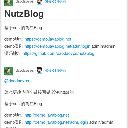
daodaovps
39楼•3619天前
NutzBlog
基于nutz的简易Blog
demo地址 
https://demo.javablog.net
demo登陆 
https://demo.javablog.net/adm/login
 admin/admin
源码地址 
https://github.com/daodaovps/nutzblog
daodaovps
40楼•3619天前
@daodaovps
怎么更改内容? 链接写错,没有https的
基于nutz的简易Blog
demo地址 
http://demo.javablog.net
demo登陆 
http://demo.javablog.net/adm/login
 admin/admin