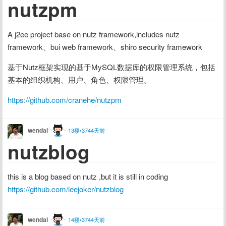
nutzpm
A j2ee project base on nutz framework,includes nutz 
framework、bui web framework、shiro security framework
基于Nutz框架实现的基于MySQL数据库的权限管理系统，包括
基本的组织机构、用户、角色、权限管理。
https://github.com/cranehe/nutzpm
wendal
13楼•3744天前
nutzblog
this is a blog based on nutz ,but it is still in coding
https://github.com/leejoker/nutzblog
wendal
14楼•3744天前