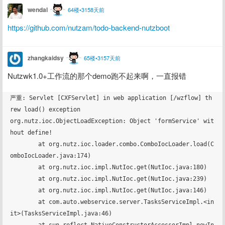
wendal
64楼•3158天前
https://github.com/nutzam/todo-backend-nutzboot
zhangkaidsy
65楼•3157天前
Nutzwk1.0+工作流的那个demo跑不起来啊，一直报错
严重: Servlet [CXFServlet] in web application [/wzflow] th
rew load() exception

org.nutz.ioc.ObjectLoadException: Object 'formService' wit
hout define!

	at org.nutz.ioc.loader.combo.ComboIocLoader.load(C
omboIocLoader.java:174)

	at org.nutz.ioc.impl.NutIoc.get(NutIoc.java:180)

	at org.nutz.ioc.impl.NutIoc.get(NutIoc.java:239)

	at org.nutz.ioc.impl.NutIoc.get(NutIoc.java:146)

	at com.auto.webservice.server.TasksServiceImpl.<in
it>(TasksServiceImpl.java:46)

	at sun.reflect.NativeConstructorAccessorImpl.newIn