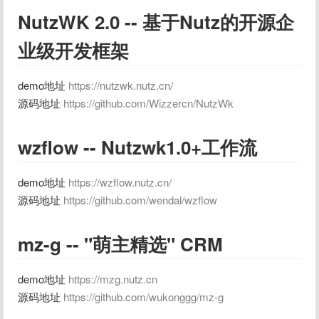
NutzWK 2.0 -- 基于Nutz的开源企
业级开发框架
demo地址 
https://nutzwk.nutz.cn/
源码地址 
https://github.com/Wizzercn/NutzWk
wzflow -- Nutzwk1.0+工作流
demo地址 
https://wzflow.nutz.cn/
源码地址 
https://github.com/wendal/wzflow
mz-g -- "萌主精选" CRM
demo地址 
https://mzg.nutz.cn
源码地址 
https://github.com/wukonggg/mz-g