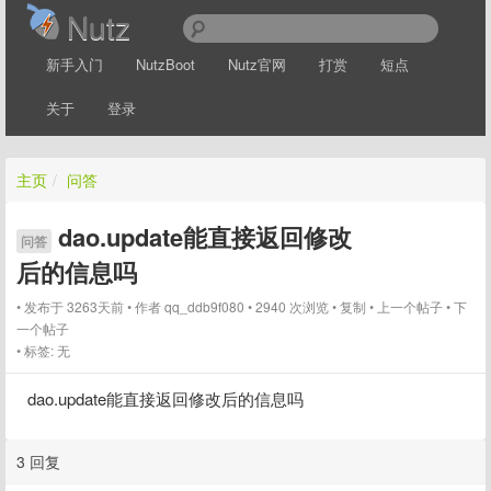
Nutz
新手入门
NutzBoot
Nutz官网
打赏
短点
关于
登录
主页
/
问答
dao.update能直接返回修改
问答
后的信息吗
发布于 3263天前
作者
qq_ddb9f080
2940 次浏览
复制
上一个帖子
下
一个帖子
标签:
无
dao.update能直接返回修改后的信息吗
3 回复