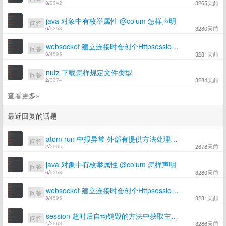
3265天前
3
/
2942
java 对象中有枚举属性 @colum 怎样声明
问答
3280天前
6
/
5358
websocket 建立连接时会创个Httpsession ，我在登录后还需要创建httpsession 存储用户信息吗
问答
3281天前
3
/
4595
nutz 下载怎样规定文件类型
问答
3284天前
2
/
3374
查看更多»
最近回复的话题
atom run 中报异常 外部有提供方法处理异常吗
问答
2678天前
2
/
2905
java 对象中有枚举属性 @colum 怎样声明
问答
3280天前
6
/
5358
websocket 建立连接时会创个Httpsession ，我在登录后还需要创建httpsession 存储用户信息吗
问答
3281天前
3
/
4595
session 超时后自动销毁的方法中获取主模块报错
问答
3286天前
4
/
2963