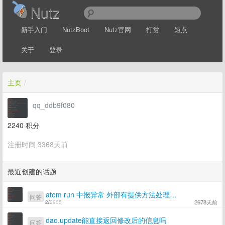
Nutz
新手入门
NutzBoot
Nutz官网
打赏
短点
关于
登录
主页
/
qq_ddb9f080
2240
积分
注册时间 3368天前
最近创建的话题
atom run 中报异常 外部有提供方法处理异常吗
问答
2678天前
2
/
2905
dao.update能直接返回修改后的信息吗
问答