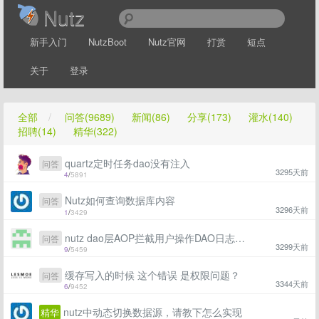
Nutz
新手入门
NutzBoot
Nutz官网
打赏
短点
关于
登录
全部
/
问答(9689)
新闻(86)
分享(173)
灌水(140)
招聘(14)
精华(322)
quartz定时任务dao没有注入
问答
3295天前
4
/
5891
Nutz如何查询数据库内容
问答
3296天前
1
/
3429
nutz dao层AOP拦截用户操作DAO日志信息记录。有这个功能么
问答
3299天前
9
/
5459
缓存写入的时候 这个错误 是权限问题？
问答
3344天前
6
/
9452
nutz中动态切换数据源，请教下怎么实现
精华