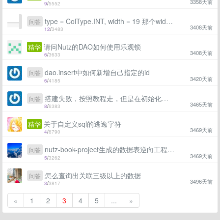
3358天前
9
/
5552
type = ColType.INT, width = 19 那个width具体多少位 怎么算 如何设置
问答
3408天前
12
/
3483
请问Nutz的DAO如何使用乐观锁
精华
3408天前
6
/
3633
dao.insert中如何新增自己指定的id
问答
3420天前
6
/
4185
搭建失败，按照教程走，但是在初始化数据的时候后台报错，除了数据库地址不一样，其他的完全相同
问答
3465天前
8
/
6383
关于自定义sql的逃逸字符
精华
3469天前
4
/
6790
nutz-book-project生成的数据表逆向工程问题
问答
3469天前
5
/
3262
怎么查询出关联三级以上的数据
问答
3496天前
3
/
3817
«
1
2
3
4
5
...
»