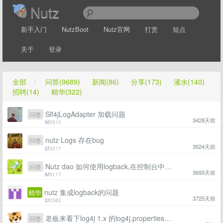
Nutz
新手入门
NutzBoot
Nutz官网
打赏
短点
关于
登录
全部
/
问答(9689)
新闻(86)
分享(173)
灌水(140)
招聘(14)
精华(322)
Slf4jLogAdapter 加载问题
问答
3428天前
9
/
2910
nutz Logs 存在bug
问答
3524天前
2
/
3217
Nutz dao 如何使用logback,在控制台中输出sql语句
问答
3693天前
6
/
6117
nutz 集成logback的问题
精华
3725天前
2
/
2582
老板来看下log4j 1.x 的log4j.properties怎么改成log4j 2.x的配置文件
问答