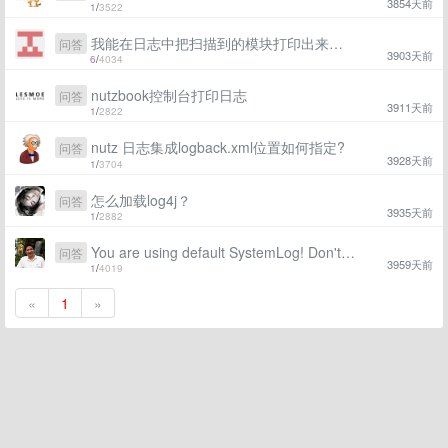
3854天前
1
/
3522
我能在日志中把扫描到的模块打印出来吗 如何做到
问答
3903天前
6
/
4034
nutzbook控制台打印日志
问答
3911天前
1
/
2822
nutz 日志集成logback.xml位置如何指定?
问答
3928天前
1
/
3704
怎么加载log4j？
问答
3935天前
1
/
2882
You are using default SystemLog! Don't use it in Production environment!! 这个是nutz提示的吗？
问答
3959天前
1
/
4019
«
1
»