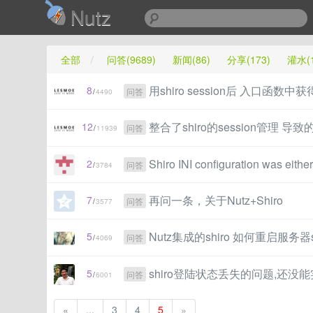
Nutz
全部
/
问答(9689)
新闻(86)
分享(173)
灌水(1
用shiro session后 入口函数中获得的s
8
问答
/
4490
整合了shiro的session管理 导致的
12
问答
/
11939
Shiro INI configuration was eithe
2
问答
/
3784
再问一条，关于Nutz+Shiro
7
问答
/
3577
Nutz集成的shiro 如何重启服务器s
5
问答
/
4069
shiro登陆状态丢失的问题,还没
5
问答
/
6001
«
...
3
4
5
»