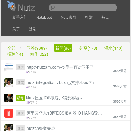
Nutz
新手入门
NutzBoot
Nutz官网
打赏
短点
关于
登录
全部
/
问答(9689)
新闻(86)
分享(173)
灌水(140)
招聘(14)
精华(322)
http://nutzam.com/今早一直访问不了
新闻
3538天前
5
/
3615
nutz-integration-zbus 已支持zbus 7.x
新闻
3566天前
4
/
3310
Nutz社区 iOS版客户端发布啦～
精华
3586天前
39
/
6713
阿里云华东1B区ECS服务器IO HANG导致瘫痪,我的至今还未打开
新闻
3587天前
3
/
3270
nutzcn备案完成
新闻