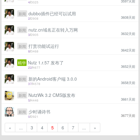
3597天前
4
/
3025
dubbo插件已经可以试用
新闻
3608天前
2
/
2908
nutz.cn域名正在转入万网
新闻
3632天前
3
/
2905
打赏功能试运行
新闻
3642天前
8
/
3468
Nutz 1.r.57 发布了
精华
3652天前
22
/
4677
新的Android客户端 3.0.0
新闻
3658天前
37
/
4578
NutzWk 3.2 CMS版发布
新闻
3661天前
5
/
4446
少时诵诗书
新闻
3677天前
0
/
2921
«
...
3
4
5
6
7
...
»