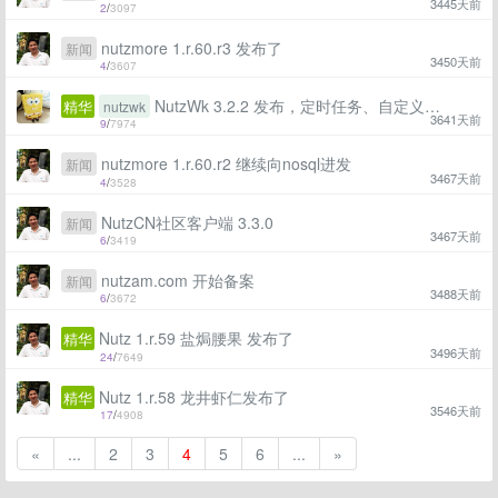
3445天前
2
/
3097
nutzmore 1.r.60.r3 发布了
新闻
3450天前
4
/
3607
NutzWk 3.2.2 发布，定时任务、自定义路由、IDEA代码生成器插件都齐了~
精华
nutzwk
3641天前
9
/
7974
nutzmore 1.r.60.r2 继续向nosql进发
新闻
3467天前
4
/
3528
NutzCN社区客户端 3.3.0
新闻
3467天前
6
/
3419
nutzam.com 开始备案
新闻
3488天前
6
/
3672
Nutz 1.r.59 盐焗腰果 发布了
精华
3496天前
24
/
7649
Nutz 1.r.58 龙井虾仁发布了
精华
3546天前
17
/
4908
«
...
2
3
4
5
6
...
»