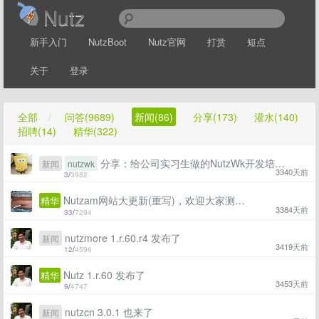
Nutz
新手入门
NutzBoot
Nutz官网
打赏
短点
关于
登录
全部
/
问答(9689)
新闻(86)
分享(173)
灌水(140)
招聘(14)
精华(322)
分享：给公司实习生做的NutzWk开发培训视频
新闻
nutzwk
3340天前
3
/
3982
Nutzam网站大更新(重写)，欢迎大家测试！
精华
3384天前
33
/
7294
nutzmore 1.r.60.r4 发布了
新闻
3419天前
12
/
4596
Nutz 1.r.60 发布了
精华
3453天前
9
/
4747
nutzcn 3.0.1 也来了
新闻