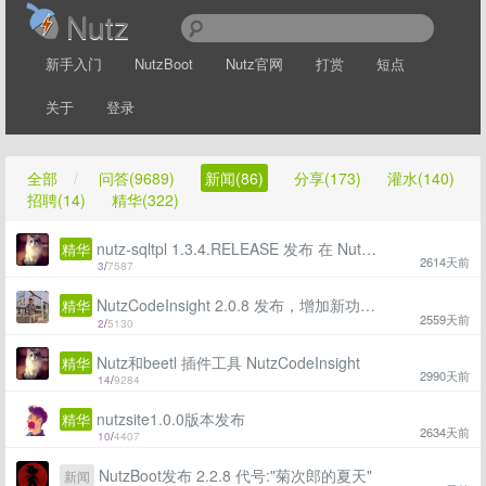
Nutz
新手入门
NutzBoot
Nutz官网
打赏
短点
关于
登录
全部
/
问答(9689)
新闻(86)
分享(173)
灌水(140)
招聘(14)
精华(322)
nutz-sqltpl 1.3.4.RELEASE 发布 在 Nutz 项目中“解决 Java 拼接 SQL”问题
精华
2614天前
3
/
7587
NutzCodeInsight 2.0.8 发布，增加新功能，一切为了提升效率
精华
2559天前
2
/
5130
Nutz和beetl 插件工具 NutzCodeInsight
精华
2990天前
14
/
9284
nutzsite1.0.0版本发布
精华
2634天前
10
/
4407
NutzBoot发布 2.2.8 代号:"菊次郎的夏天"
新闻