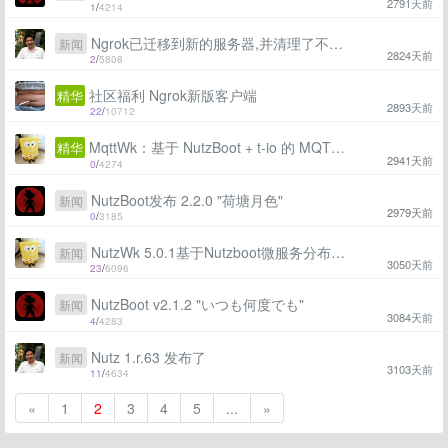
2791天前
1
/
4214
Ngrok已迁移到新的服务器,并清理了不活跃的账号
新闻
2824天前
2
/
5808
社区福利 Ngrok新版客户端
精华
2893天前
22
/
10712
MqttWk：基于 NutzBoot + t-io 的 MQTT Broker 服务端发布
精华
2941天前
0
/
4274
NutzBoot发布 2.2.0 "荷塘月色"
新闻
2979天前
0
/
3185
NutzWk 5.0.1基于Nutzboot微服务分布式版本发布
新闻
3050天前
23
/
6096
NutzBoot v2.1.2 "いつも何度でも"
新闻
3084天前
4
/
4283
Nutz 1.r.63 发布了
新闻
3103天前
11
/
4634
«
1
2
3
4
5
...
»