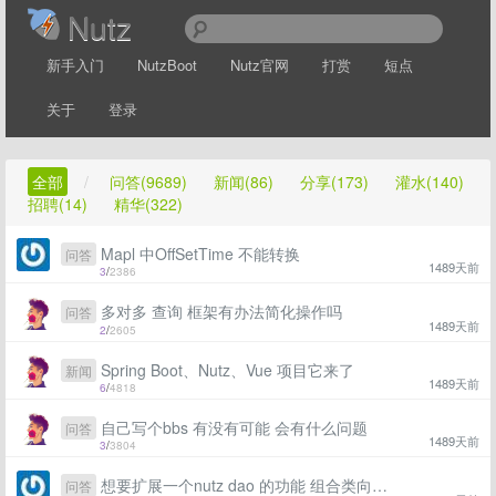
Nutz
新手入门
NutzBoot
Nutz官网
打赏
短点
关于
登录
全部
/
问答(9689)
新闻(86)
分享(173)
灌水(140)
招聘(14)
精华(322)
Mapl 中OffSetTime 不能转换
问答
1489天前
3
/
2386
多对多 查询 框架有办法简化操作吗
问答
1489天前
2
/
2605
Spring Boot、Nutz、Vue 项目它来了
新闻
1489天前
6
/
4818
自己写个bbs 有没有可能 会有什么问题
问答
1489天前
3
/
3804
想要扩展一个nutz dao 的功能 组合类向下 扫描
问答