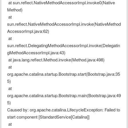
 at sun.reflect.NativeMethodAccessorImpl.invoke0(Native 
Method)
 at 
sun.reflect.NativeMethodAccessorImpl.invoke(NativeMethod
AccessorImpl.java:62)
 at 
sun.reflect.DelegatingMethodAccessorImpl.invoke(Delegatin
gMethodAccessorImpl.java:43)
 at java.lang.reflect.Method.invoke(Method.java:498)
 at 
org.apache.catalina.startup.Bootstrap.start(Bootstrap.java:35
5)
 at 
org.apache.catalina.startup.Bootstrap.main(Bootstrap.java:49
5)
Caused by: org.apache.catalina.LifecycleException: Failed to 
start component [StandardService[Catalina]]
 at 