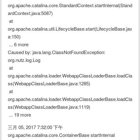
org.apache.catalina.core.StandardContext.startInternal(Stand
ardContext.java:5087)
 at 
org.apache.catalina.util.LifecycleBase.start(LifecycleBase.jav
a:150)
 ... 6 more
Caused by: java.lang.ClassNotFoundException: 
org.nutz.log.Log
 at 
org.apache.catalina.loader.WebappClassLoaderBase.loadCla
ss(WebappClassLoaderBase.java:1285)
 at 
org.apache.catalina.loader.WebappClassLoaderBase.loadCla
ss(WebappClassLoaderBase.java:1119)
 ... 19 more
三月 05, 2017 7:32:00 下午 
org.apache.catalina.core.ContainerBase startInternal