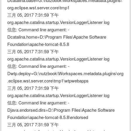
Dcatalina.base=G:\nutzbook\Workspaces.metadata.plugins\
org.eclipse.wst.server.core\tmp1
三月 05, 2017 7:31:59 下午 
org.apache.catalina.startup.VersionLoggerListener log
信息: Command line argument: -
Dcatalina.home=D:\Program Files\Apache Software 
Foundation\apache-tomcat-8.5.8
三月 05, 2017 7:31:59 下午 
org.apache.catalina.startup.VersionLoggerListener log
信息: Command line argument: -
Dwtp.deploy=G:\nutzbook\Workspaces.metadata.plugins\org
.eclipse.wst.server.core\tmp1\wtpwebapps
三月 05, 2017 7:31:59 下午 
org.apache.catalina.startup.VersionLoggerListener log
信息: Command line argument: -
Djava.endorsed.dirs=D:\Program Files\Apache Software 
Foundation\apache-tomcat-8.5.8\endorsed
三月 05, 2017 7:31:59 下午 