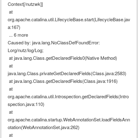
Context[/nutzwk]]
 at 
org.apache.catalina.util.LifecycleBase.start(LifecycleBase.jav
a:167)
 ... 6 more
Caused by: java.lang.NoClassDefFoundError: 
Lorg/nutz/log/Log;
 at java.lang.Class.getDeclaredFields0(Native Method)
 at 
java.lang.Class.privateGetDeclaredFields(Class.java:2583)
 at java.lang.Class.getDeclaredFields(Class.java:1916)
 at 
org.apache.catalina.util.Introspection.getDeclaredFields(Intro
spection.java:110)
 at 
org.apache.catalina.startup.WebAnnotationSet.loadFieldsAnn
otation(WebAnnotationSet.java:262)
 at 