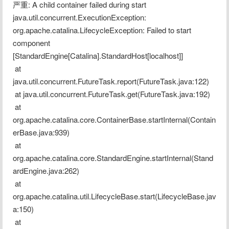
严重: A child container failed during start
java.util.concurrent.ExecutionException: 
org.apache.catalina.LifecycleException: Failed to start 
component 
[StandardEngine[Catalina].StandardHost[localhost]]
 at 
java.util.concurrent.FutureTask.report(FutureTask.java:122)
 at java.util.concurrent.FutureTask.get(FutureTask.java:192)
 at 
org.apache.catalina.core.ContainerBase.startInternal(Contain
erBase.java:939)
 at 
org.apache.catalina.core.StandardEngine.startInternal(Stand
ardEngine.java:262)
 at 
org.apache.catalina.util.LifecycleBase.start(LifecycleBase.jav
a:150)
 at 