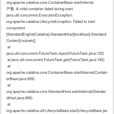
org.apache.catalina.core.ContainerBase startInternal
严重: A child container failed during start
java.util.concurrent.ExecutionException: 
org.apache.catalina.LifecycleException: Failed to start 
component 
[StandardEngine[Catalina].StandardHost[localhost].Standard
Context[/nutzwk]]
 at 
java.util.concurrent.FutureTask.report(FutureTask.java:122)
 at java.util.concurrent.FutureTask.get(FutureTask.java:192)
 at 
org.apache.catalina.core.ContainerBase.startInternal(Contain
erBase.java:939)
 at 
org.apache.catalina.core.StandardHost.startInternal(Standar
dHost.java:890)
 at 
org.apache.catalina.util.LifecycleBase.start(LifecycleBase.jav