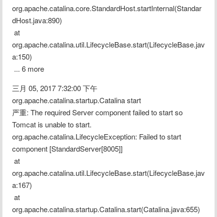
org.apache.catalina.core.StandardHost.startInternal(Standar
dHost.java:890)
 at 
org.apache.catalina.util.LifecycleBase.start(LifecycleBase.jav
a:150)
 ... 6 more
三月 05, 2017 7:32:00 下午 
org.apache.catalina.startup.Catalina start
严重: The required Server component failed to start so 
Tomcat is unable to start.
org.apache.catalina.LifecycleException: Failed to start 
component [StandardServer[8005]]
 at 
org.apache.catalina.util.LifecycleBase.start(LifecycleBase.jav
a:167)
 at 
org.apache.catalina.startup.Catalina.start(Catalina.java:655)