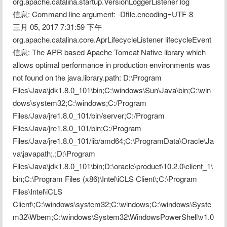
org.apache.catalina.startup.VersionLoggerListener log
信息: Command line argument: -Dfile.encoding=UTF-8
三月 05, 2017 7:31:59 下午 
org.apache.catalina.core.AprLifecycleListener lifecycleEvent
信息: The APR based Apache Tomcat Native library which 
allows optimal performance in production environments was 
not found on the java.library.path: D:\Program 
Files\Java\jdk1.8.0_101\bin;C:\windows\Sun\Java\bin;C:\win
dows\system32;C:\windows;C:/Program 
Files/Java/jre1.8.0_101/bin/server;C:/Program 
Files/Java/jre1.8.0_101/bin;C:/Program 
Files/Java/jre1.8.0_101/lib/amd64;C:\ProgramData\Oracle\Ja
va\javapath;.;D:\Program 
Files\Java\jdk1.8.0_101\bin;D:\oracle\product\10.2.0\client_1\
bin;C:\Program Files (x86)\Intel\iCLS Client\;C:\Program 
Files\Intel\iCLS 
Client\;C:\windows\system32;C:\windows;C:\windows\Syste
m32\Wbem;C:\windows\System32\WindowsPowerShell\v1.0