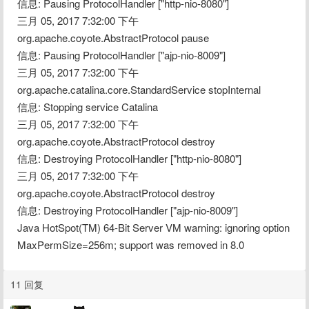
信息: Pausing ProtocolHandler ["http-nio-8080"]
三月 05, 2017 7:32:00 下午 
org.apache.coyote.AbstractProtocol pause
信息: Pausing ProtocolHandler ["ajp-nio-8009"]
三月 05, 2017 7:32:00 下午 
org.apache.catalina.core.StandardService stopInternal
信息: Stopping service Catalina
三月 05, 2017 7:32:00 下午 
org.apache.coyote.AbstractProtocol destroy
信息: Destroying ProtocolHandler ["http-nio-8080"]
三月 05, 2017 7:32:00 下午 
org.apache.coyote.AbstractProtocol destroy
信息: Destroying ProtocolHandler ["ajp-nio-8009"]
Java HotSpot(TM) 64-Bit Server VM warning: ignoring option 
MaxPermSize=256m; support was removed in 8.0
11 回复