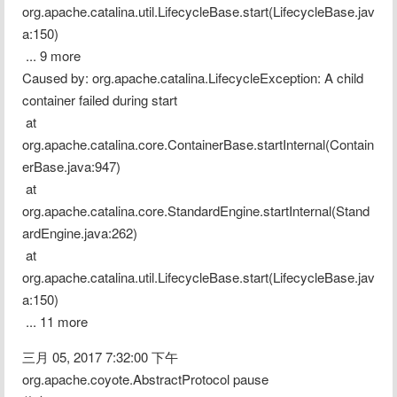
org.apache.catalina.util.LifecycleBase.start(LifecycleBase.jav
a:150)
 ... 9 more
Caused by: org.apache.catalina.LifecycleException: A child 
container failed during start
 at 
org.apache.catalina.core.ContainerBase.startInternal(Contain
erBase.java:947)
 at 
org.apache.catalina.core.StandardEngine.startInternal(Stand
ardEngine.java:262)
 at 
org.apache.catalina.util.LifecycleBase.start(LifecycleBase.jav
a:150)
 ... 11 more
三月 05, 2017 7:32:00 下午 
org.apache.coyote.AbstractProtocol pause