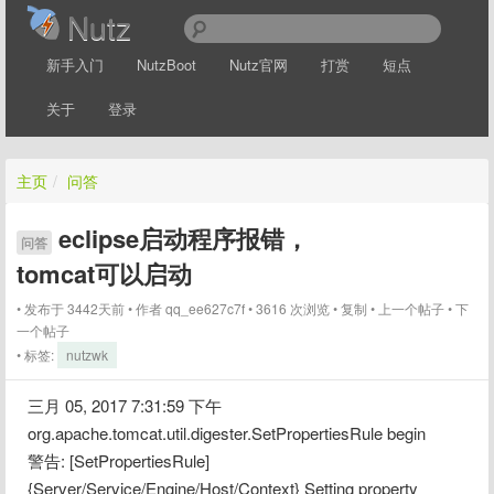
Nutz
新手入门
NutzBoot
Nutz官网
打赏
短点
关于
登录
主页
/
问答
eclipse启动程序报错，
问答
tomcat可以启动
发布于 3442天前
作者
qq_ee627c7f
3616 次浏览
复制
上一个帖子
下
一个帖子
标签:
nutzwk
三月 05, 2017 7:31:59 下午 
org.apache.tomcat.util.digester.SetPropertiesRule begin
警告: [SetPropertiesRule]
{Server/Service/Engine/Host/Context} Setting property 