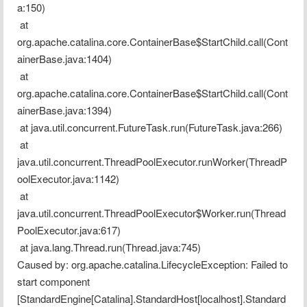
a:150)
 at 
org.apache.catalina.core.ContainerBase$StartChild.call(Cont
ainerBase.java:1404)
 at 
org.apache.catalina.core.ContainerBase$StartChild.call(Cont
ainerBase.java:1394)
 at java.util.concurrent.FutureTask.run(FutureTask.java:266)
 at 
java.util.concurrent.ThreadPoolExecutor.runWorker(ThreadP
oolExecutor.java:1142)
 at 
java.util.concurrent.ThreadPoolExecutor$Worker.run(Thread
PoolExecutor.java:617)
 at java.lang.Thread.run(Thread.java:745)
Caused by: org.apache.catalina.LifecycleException: Failed to 
start component 
[StandardEngine[Catalina].StandardHost[localhost].Standard