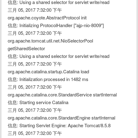
信息: Using a shared selector for servlet write/read
三月 05, 2017 7:32:00 下午 
org.apache.coyote.AbstractProtocol init
信息: Initializing ProtocolHandler ["ajp-nio-8009"]
三月 05, 2017 7:32:00 下午 
org.apache.tomcat.util.net.NioSelectorPool 
getSharedSelector
信息: Using a shared selector for servlet write/read
三月 05, 2017 7:32:00 下午 
org.apache.catalina.startup.Catalina load
信息: Initialization processed in 1482 ms
三月 05, 2017 7:32:00 下午 
org.apache.catalina.core.StandardService startInternal
信息: Starting service Catalina
三月 05, 2017 7:32:00 下午 
org.apache.catalina.core.StandardEngine startInternal
信息: Starting Servlet Engine: Apache Tomcat/8.5.8
三月 05, 2017 7:32:00 下午 