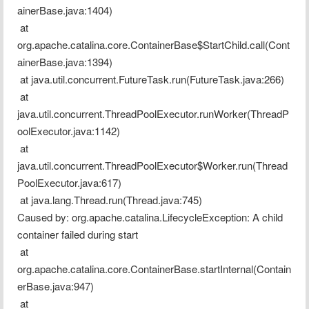
ainerBase.java:1404)
 at 
org.apache.catalina.core.ContainerBase$StartChild.call(Cont
ainerBase.java:1394)
 at java.util.concurrent.FutureTask.run(FutureTask.java:266)
 at 
java.util.concurrent.ThreadPoolExecutor.runWorker(ThreadP
oolExecutor.java:1142)
 at 
java.util.concurrent.ThreadPoolExecutor$Worker.run(Thread
PoolExecutor.java:617)
 at java.lang.Thread.run(Thread.java:745)
Caused by: org.apache.catalina.LifecycleException: A child 
container failed during start
 at 
org.apache.catalina.core.ContainerBase.startInternal(Contain
erBase.java:947)
 at 