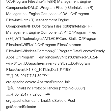
\;C:\Program Files\Intel\Intel(R) Management Engine 
Components\DAL;C:\Program Files (x86)\Intel\Intel(R) 
Management Engine Components\DAL;C:\Program 
Files\Intel\Intel(R) Management Engine 
Components\IPT;C:\Program Files (x86)\Intel\Intel(R) 
Management Engine Components\IPT;C:\Program Files 
(x86)\ATI Technologies\ATI.ACE\Core-Static;C:\Program 
Files\Intel\WiFi\bin\;C:\Program Files\Common 
Files\Intel\WirelessCommon\;C:\ProgramData\Lenovo\Ready
Apps;C:\Program Files\TortoiseSVN\bin;G:\mysql-5.6.24-
winx64\bin;D:\apache-maven-3.3.9\bin;.;D:\Program 
Files\Java\jdk1.8.0_101\bin;D:\工具\我的;;.
三月 05, 2017 7:31:59 下午 
org.apache.coyote.AbstractProtocol init
信息: Initializing ProtocolHandler ["http-nio-8080"]
三月 05, 2017 7:32:00 下午 
org.apache.tomcat.util.net.NioSelectorPool 
getSharedSelector