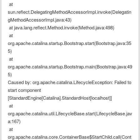
 at 
sun.reflect.DelegatingMethodAccessorImpl.invoke(Delegatin
gMethodAccessorImpl.java:43)
 at java.lang.reflect.Method.invoke(Method.java:498)
 at 
org.apache.catalina.startup.Bootstrap.start(Bootstrap.java:35
5)
 at 
org.apache.catalina.startup.Bootstrap.main(Bootstrap.java:49
5)
Caused by: org.apache.catalina.LifecycleException: Failed to 
start component 
[StandardEngine[Catalina].StandardHost[localhost]]
 at 
org.apache.catalina.util.LifecycleBase.start(LifecycleBase.jav
a:167)
 at 
org.apache.catalina.core.ContainerBase$StartChild.call(Cont