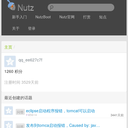
Nutz
新手入门
NutzBoot
Nutz官网
打赏
短点
关于
登录
主页
/
qq_ee627c7f
1260
积分
注册时间 3529天前
最近创建的话题
eclipse启动程序报错，tomcat可以启动
问答
3441天前
11
/
3614
发布到tomca启动报错，Caused by: java.net.MalformedURLException: unknown protocol: d，求指点
问答