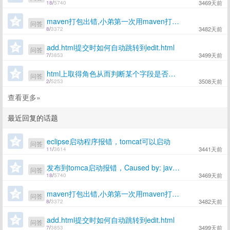
3469天前
18
/
5740
maven打包出错,小弟第一次用maven打包，但一直不成功
问答
3482天前
8
/
3372
add.html提交时如何自动跳转到edit.html
问答
3499天前
7
/
3853
html上取得角色从而判断某个字段是否显示
问答
3508天前
2
/
5253
查看更多»
最近回复的话题
eclipse启动程序报错，tomcat可以启动
问答
3441天前
11
/
3614
发布到tomca启动报错，Caused by: java.net.MalformedURLException: unknown protocol: d，求指点
问答
3469天前
18
/
5740
maven打包出错,小弟第一次用maven打包，但一直不成功
问答
3482天前
8
/
3372
add.html提交时如何自动跳转到edit.html
问答
3499天前
7
/
3853