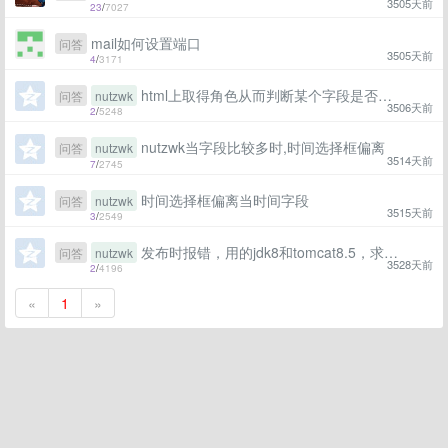
3505天前
23
/
7027
mail如何设置端口
问答
3505天前
4
/
3171
html上取得角色从而判断某个字段是否显示
问答
nutzwk
3506天前
2
/
5248
nutzwk当字段比较多时,时间选择框偏离
问答
nutzwk
3514天前
7
/
2745
时间选择框偏离当时间字段
问答
nutzwk
3515天前
3
/
2549
发布时报错，用的jdk8和tomcat8.5，求大神指点LifecycleException: Failed to start component
问答
nutzwk
3528天前
2
/
4196
«
1
»