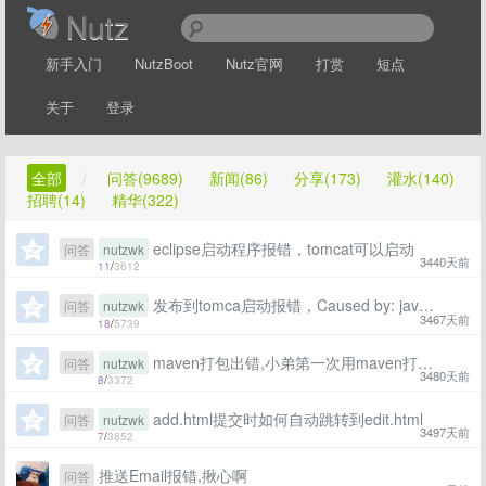
Nutz
新手入门
NutzBoot
Nutz官网
打赏
短点
关于
登录
全部
/
问答(9689)
新闻(86)
分享(173)
灌水(140)
招聘(14)
精华(322)
eclipse启动程序报错，tomcat可以启动
问答
nutzwk
3440天前
11
/
3612
发布到tomca启动报错，Caused by: java.net.MalformedURLException: unknown protocol: d，求指点
问答
nutzwk
3467天前
18
/
5739
maven打包出错,小弟第一次用maven打包，但一直不成功
问答
nutzwk
3480天前
8
/
3372
add.html提交时如何自动跳转到edit.html
问答
nutzwk
3497天前
7
/
3852
推送Email报错,揪心啊
问答