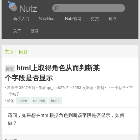
Nutz
新手入门
NutzBoot
Nutz官网
打赏
短点
关于
登录
主页
/
问答
html上取得角色从而判断某
问答
个字段是否显示
发布于 3507天前
作者
qq_ee627c7f
5253 次浏览
复制
上一个帖子
下
一个帖子
标签:
shiro
nutzwk
beetl
请问，如果想在html根据角色判断该字段是否显示，如何
做？