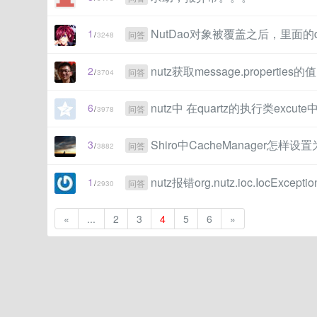
NutDao对象被覆盖之后，里面的d
1
问答
/
3248
nutz获取message.properties的值
2
问答
/
3704
nutz中 在quartz的执行类exc
6
问答
/
3978
Shiro中CacheManager怎样设置
3
问答
/
3882
nutz报错org.nutz.ioc.IocExceptio
1
问答
/
2930
«
...
2
3
4
5
6
»