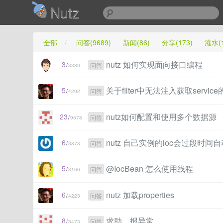
Nutz
全部
/
问答(9689)
新闻(86)
分享(173)
灌水(1
nutz 如何实现面向接口编程
3
问答
/
3330
关于filter中无法注入获取servic
5
问答
/
4292
nutz如何配置和使用多个数据源
23
问答
/
9578
nutz 自己实例的ioc会过段时间
6
问答
/
3873
@IocBean 怎么使用线程
5
问答
/
3166
nutz 加载properties
6
问答
/
4223
求助，报异常。。。
8
问答
/
3473