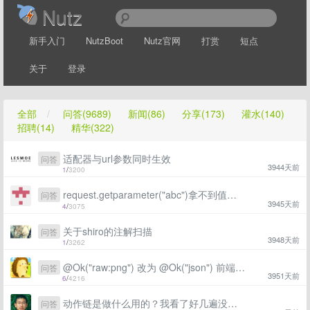
Nutz
新手入门
NutzBoot
Nutz官网
打赏
短点
关于
登录
全部
/
问答(9689)
新闻(86)
分享(173)
灌水(140)
招聘(14)
精华(322)
适配器与url参数同时生效
问答
3944天前
1
/
3200
request.getparameter("abc")拿不到值直接写在入口方法里的string abc有值
问答
3945天前
4
/
3075
关于shiro的注解扫描
问答
3948天前
1
/
3262
@Ok("raw:png") 改为 @Ok("json") 前端怎么获得json图片？
问答
3951天前
6
/
4216
动作链是做什么用的？我看了好几遍没看懂，能否通俗的给解释下。
问答