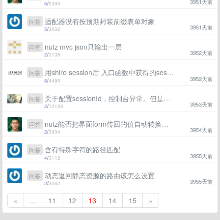
3951天前
6
/
5390
适配器没有按预期封装前缀表单对象
问答
3951天前
5
/
3032
nutz mvc json只输出一层
问答
3952天前
2
/
3138
用shiro session后 入口函数中获得的sessionid 和 ActionFilter 中获得sessionid 不一样
问答
3952天前
8
/
4490
关于配置sessionId，控制台异常。但是不是影响程序！
问答
3953天前
2
/
12126
nutz能否把界面form传回的值自动转换为json格式接收？
问答
3954天前
2
/
3934
含有特殊字符的路径匹配
问答
3955天前
4
/
3112
动态返回静态资源的路由该怎么设置
问答
3955天前
2
/
3062
«
...
11
12
13
14
15
»