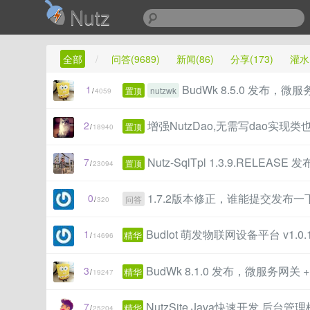
Nutz
全部
/
问答(9689)
新闻(86)
分享(173)
灌水(
BudWk 8.5.0 发布，微服务网关
1
置顶
nutzwk
/
4059
增强NutzDao,无需写dao实现
2
置顶
/
18940
Nutz-SqlTpl 1.3.9.RELEASE
7
置顶
/
23094
1.7.2版本修正，谁能提交发布一下
0
问答
/
320
BudIot 萌发物联网设备平台 v1.0.
1
精华
/
14696
BudWk 8.1.0 发布，微服务网关 + 组件化
3
精华
/
19247
NutzSite Java快速开发 后台管理
7
精华
/
25204