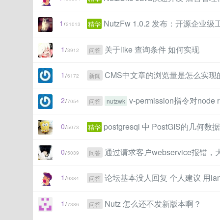
NutzFw 1.0.2 发布：开源企
1
精华
/
21013
关于like 查询条件 如何实现
1
问答
/
3912
CMS中文章的浏览量是怎么实现
1
新闻
/
6172
v-permission指令对node
2
问答
nutzwk
/
7054
postgresql 中 PostGIS的几
0
精华
/
5073
通过请求客户webservice报
0
问答
/
5039
论坛基本没人回复 个人建议 用lan
1
问答
/
9384
Nutz 怎么还不发新版本啊？
1
问答
/
7386