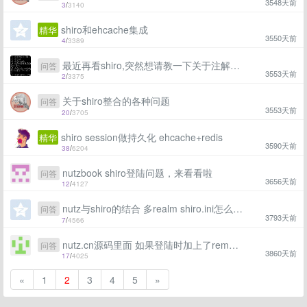
3548天前
3
/
3140
shiro和ehcache集成
精华
3550天前
4
/
3389
最近再看shiro,突然想请教一下关于注解的问题，望大神指点一二
问答
3553天前
2
/
3375
关于shiro整合的各种问题
问答
3553天前
20
/
3705
shiro session做持久化 ehcache+redis
精华
3590天前
38
/
6204
nutzbook shiro登陆问题，来看看啦
问答
3656天前
12
/
4127
nutz与shiro的结合 多realm shiro.ini怎么配置啊
问答
3793天前
7
/
4566
nutz.cn源码里面 如果登陆时加上了rememberMe 是在哪里实现的?
问答
3860天前
17
/
4025
«
1
2
3
4
5
»