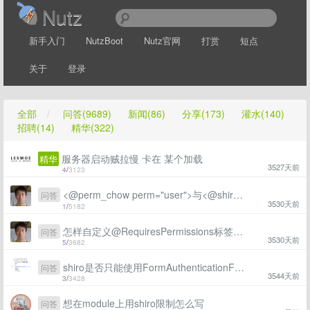
Nutz
新手入门
NutzBoot
Nutz官网
打赏
短点
关于
登录
全部
/
问答(9689)
新闻(86)
分享(173)
灌水(140)
招聘(14)
精华(322)
服务器启动贼拉慢 卡在 某个加载
精华
3527天前
4
/
3123
<@perm_chow perm="user">与<@shiro.hasPermission name="topic:update">两种都可以判断是否显示的权限，有什么区别吗？
问答
3530天前
1
/
5182
怎样自定义@RequiresPermissions标签，并且配置shiro可以管理？
问答
3530天前
5
/
3682
shiro是否只能使用FormAuthenticationFilter提交方式
问答
3544天前
3
/
3428
想在module上用shiro限制怎么写
问答