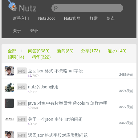
Nutz
新手入门
NutzBoot
Nutz官网
打赏
短点
关于
登录
全部
/
问答(9689)
新闻(86)
分享(173)
灌水(140)
招聘(14)
精华(322)
返回json格式 不忽略null字段
问答
2486天前
12
/
7074
nutz的Json使用
问答
3274天前
6
/
6111
java 对象中有枚举属性 @colum 怎样声明
问答
3277天前
6
/
5353
关于一个json 串转 list的问题
问答
3468天前
4
/
4741
返回json格式字段对应类型问题
问答