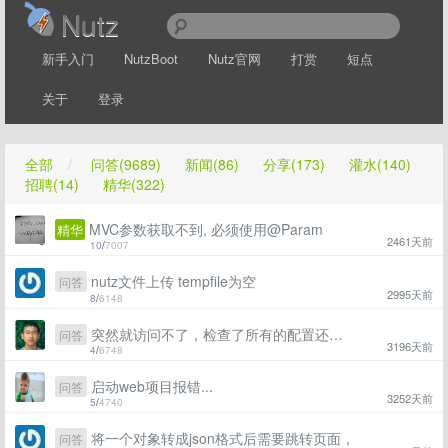
Nutz
新手入门
NutzBoot
Nutz官网
打赏
短点
关于
登录
全部
/
问答(9689)
新闻(86)
分享(173)
灌水(140)
招聘(14)
精华(322)
MVC参数获取不到, 必须使用@Param
精华
2461天前
10
/
7007
nutz文件上传 tempfile为空
问答
2995天前
8
/
6148
突然就访问不了，检查了所有的配置还是不行 path=/addtest1 : NOT Action match
问答
3196天前
4
/
6748
启动web项目报错...
问答
3252天前
5
/
4740
将一个对象转成json格式后需要跳转页面，
问答