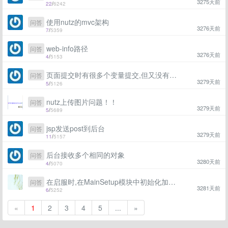
3275天前
22
/
6242
使用nutz的mvc架构
问答
3276天前
7
/
5359
web-info路径
问答
3276天前
4
/
5153
页面提交时有很多个变量提交,但又没有用类封装,该用什么简单方式将变量在后台取出来?
问答
3279天前
5
/
5126
nutz上传图片问题！！
问答
3279天前
5
/
5689
jsp发送post到后台
问答
3279天前
11
/
5157
后台接收多个相同的对象
问答
3280天前
4
/
5070
在启服时,在MainSetup模块中初始化加载语言模块下某一文件,怎么获取他的绝对路径?
问答
3281天前
6
/
5252
«
1
2
3
4
5
...
»